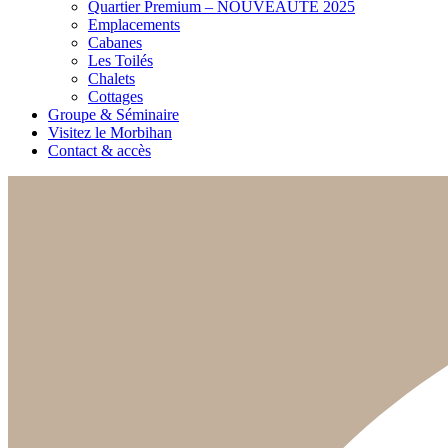
Quartier Premium – NOUVEAUTÉ 2025
Emplacements
Cabanes
Les Toilés
Chalets
Cottages
Groupe & Séminaire
Visitez le Morbihan
Contact & accès