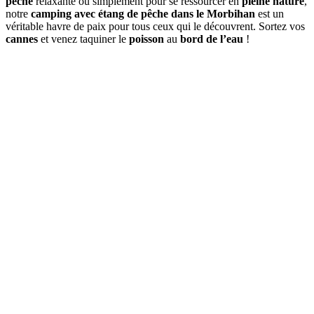
pêche
relaxante ou simplement pour se ressourcer en
pleine nature
,
notre
camping avec étang de pêche dans le Morbihan
est un
véritable havre de paix pour tous ceux qui le découvrent. Sortez vos
cannes
et venez taquiner le
poisson
au
bord de l’eau
!