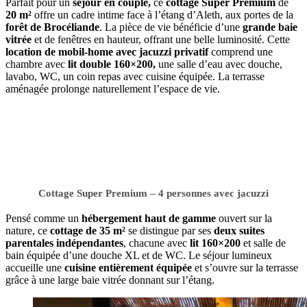
Parfait pour un
séjour en couple,
ce
cottage Super Premium
de
20 m²
offre un cadre intime face à l’étang d’Aleth, aux portes de la
forêt de Brocéliande
. La pièce de vie bénéficie d’une
grande baie
vitrée
et de fenêtres en hauteur, offrant une belle luminosité. Cette
location de mobil-home avec jacuzzi privatif
comprend une
chambre avec
lit double 160×200,
une salle d’eau avec douche,
lavabo, WC, un coin repas avec cuisine équipée. La terrasse
aménagée prolonge naturellement l’espace de vie.
Cottage Super Premium – 4 personnes avec jacuzzi
Pensé comme un
hébergement haut de gamme
ouvert sur la
nature, ce
cottage de 35 m²
se distingue par ses
deux suites
parentales indépendantes
, chacune avec
lit 160×200
et salle de
bain équipée d’une douche XL et de WC. Le séjour lumineux
accueille une
cuisine entièrement équipée
et s’ouvre sur la terrasse
grâce à une large baie vitrée donnant sur l’étang.