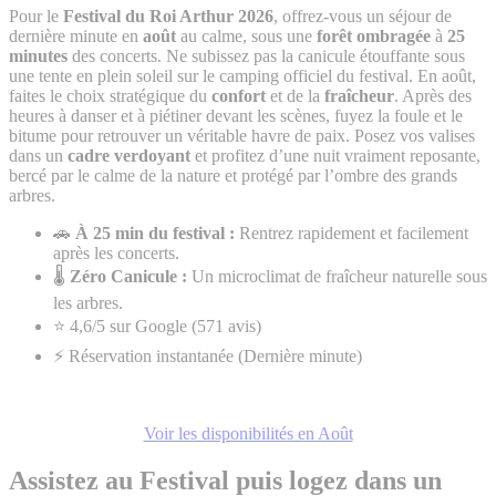
Pour le
Festival du Roi Arthur 2026
, offrez-vous un séjour de
dernière minute en
août
au calme, sous une
forêt ombragée
à
25
minutes
des concerts. Ne subissez pas la canicule étouffante sous
une tente en plein soleil sur le camping officiel du festival. En août,
faites le choix stratégique du
confort
et de la
fraîcheur
. Après des
heures à danser et à piétiner devant les scènes, fuyez la foule et le
bitume pour retrouver un véritable havre de paix. Posez vos valises
dans un
cadre verdoyant
et profitez d’une nuit vraiment reposante,
bercé par le calme de la nature et protégé par l’ombre des grands
arbres.
🚗
À 25 min du festival :
Rentrez rapidement et facilement
après les concerts.
🌡️
Zéro Canicule :
Un microclimat de fraîcheur naturelle sous
les arbres.
⭐ 4,6/5 sur Google (571 avis)
⚡ Réservation instantanée (Dernière minute)
Voir les disponibilités en Août
Assistez au Festival puis logez dans un