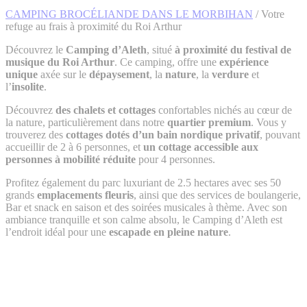
CAMPING BROCÉLIANDE DANS LE MORBIHAN
/
Votre
refuge au frais à proximité du Roi Arthur
Découvrez le
Camping d’Aleth
, situé
à proximité du festival de
musique du Roi Arthur
. Ce camping, offre une
expérience
unique
axée sur le
dépaysement
, la
nature
, la
verdure
et
l’
insolite
.
Découvrez
des chalets et cottages
confortables nichés au cœur de
la nature, particulièrement dans notre
quartier premium
. Vous y
trouverez des
cottages dotés d’un bain nordique privatif
, pouvant
accueillir de 2 à 6 personnes, et
un cottage accessible aux
personnes à mobilité réduite
pour 4 personnes.
Profitez également du parc luxuriant de 2.5 hectares avec ses 50
grands
emplacements fleuris
, ainsi que des services de boulangerie,
Bar et snack en saison et des soirées musicales à thème. Avec son
ambiance tranquille et son calme absolu, le Camping d’Aleth est
l’endroit idéal pour une
escapade en pleine nature
.
Camping à proximité du
Festival du Roi Arthur