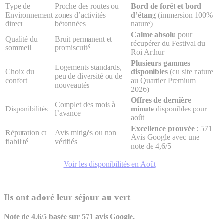
Type de
Proche des routes ou
Bord de forêt et bord
Environnement
zones d’activités
d’étang
(immersion 100%
direct
bétonnées
nature)
Calme absolu
pour
Qualité du
Bruit permanent et
récupérer du Festival du
sommeil
promiscuité
Roi Arthur
Plusieurs gammes
Logements standards,
Choix du
disponibles
(du site nature
peu de diversité ou de
confort
au Quartier Premium
nouveautés
2026)
Offres de dernière
Complet des mois à
Disponibilités
minute
disponibles pour
l’avance
août
Excellence prouvée
: 571
Réputation et
Avis mitigés ou non
Avis Google avec une
fiabilité
vérifiés
note de 4,6/5
Voir les disponibilités en Août
Ils ont adoré leur séjour au vert
Note de 4,6/5 basée sur 571 avis Google.